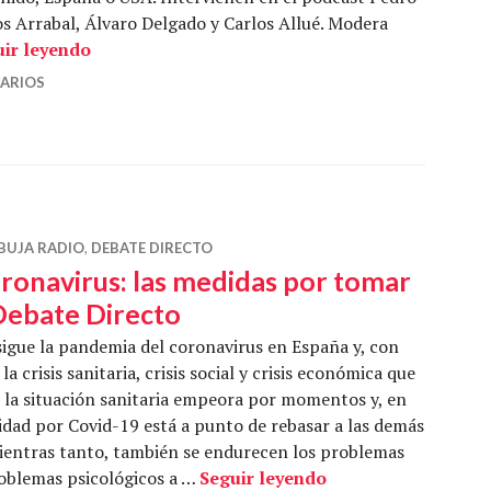
os Arrabal, Álvaro Delgado y Carlos Allué. Modera
La epidemia de la economía «eficiente» – Debat
uir leyendo
ARIOS
BUJA RADIO
,
DEBATE DIRECTO
ronavirus: las medidas por tomar
Debate Directo
igue la pandemia del coronavirus en España y, con
, la crisis sanitaria, crisis social y crisis económica que
la situación sanitaria empeora por momentos y, en
idad por Covid-19 está a punto de rebasar a las demás
Mientras tanto, también se endurecen los problemas
Coronavirus: las m
roblemas psicológicos a …
Seguir leyendo