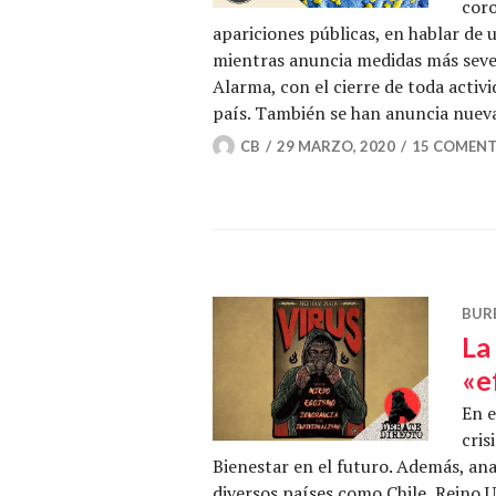
coro
apariciones públicas, en hablar de
mientras anuncia medidas más seve
Alarma, con el cierre de toda activ
país. También se han anuncia nue
CB
29 MARZO, 2020
15 COMENT
BUR
La
«e
En e
cris
Bienestar en el futuro. Además, ana
diversos países como Chile, Reino 