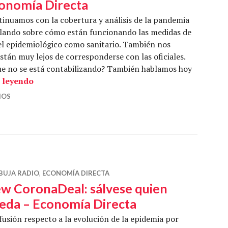
onomía Directa
inuamos con la cobertura y análisis de la pandemia
ando sobre cómo están funcionando las medidas de
vel epidemiológico como sanitario. También nos
están muy lejos de corresponderse con las oficiales.
que no se está contabilizando? También hablamos hoy
¿Quién cargará con la crisis económica del coron
 leyendo
IOS
BUJA RADIO
,
ECONOMÍA DIRECTA
w CoronaDeal: sálvese quien
eda – Economía Directa
usión respecto a la evolución de la epidemia por