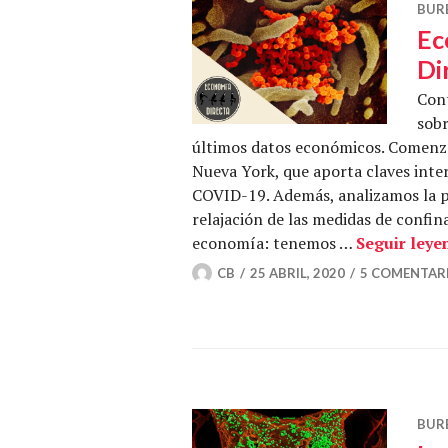
BUR
Ec
Di
Con
sobr
últimos datos económicos. Comenz
Nueva York, que aporta claves inter
COVID-19. Además, analizamos la pr
relajación de las medidas de confi
economía: tenemos …
Seguir leye
CB
25 ABRIL, 2020
5 COMENTAR
BUR