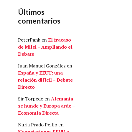
Últimos
comentarios
: sálvese quien pueda – Economía Directa
PeterPank
en
El fracaso
de Milei – Ampliando el
Debate
Juan Manuel González
en
España y EEUU: una
relación difícil – Debate
Directo
Sir Torpedo
en
Alemania
se hunde y Europa arde –
Economía Directa
Nuria Prado Pelllo
en
Negociaciones EEUU e