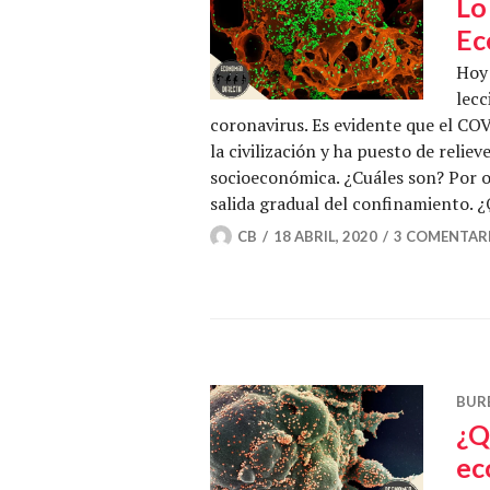
Lo
Ec
Hoy
lecc
coronavirus. Es evidente que el CO
la civilización y ha puesto de relie
socioeconómica. ¿Cuáles son? Por o
salida gradual del confinamiento. 
CB
18 ABRIL, 2020
3 COMENTAR
BUR
¿Q
ec