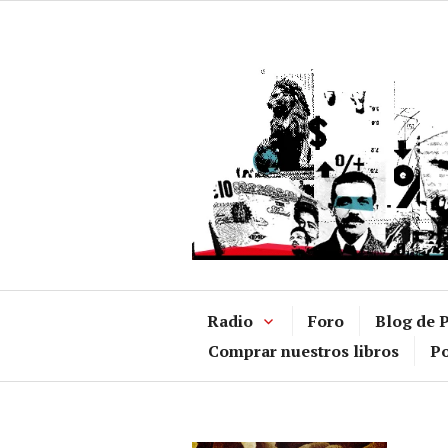
Ir
al
contenido
Radio
Foro
Blog de P
Comprar nuestros libros
Po