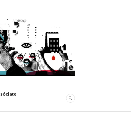
uja
sóciate
BUSCAR