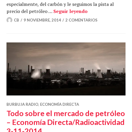
especialmente, del carbón y le seguimos la pista al
La vuelta del carb
precio del petróleo …
Seguir leyendo
CB
9 NOVIEMBRE, 2014
2 COMENTARIOS
BURBUJA RADIO
,
ECONOMÍA DIRECTA
Todo sobre el mercado de petróleo
– Economía Directa/Radioactividad
3-11-2014