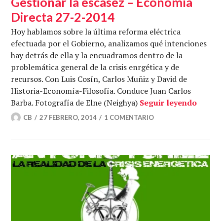
Gestionar la escasez – Economía
Directa 27-2-2014
Hoy hablamos sobre la última reforma eléctrica
efectuada por el Gobierno, analizamos qué intenciones
hay detrás de ella y la encuadramos dentro de la
problemática general de la crisis enrgética y de
recursos. Con Luis Cosín, Carlos Muñiz y David de
Historia-Economía-Filosofía. Conduce Juan Carlos
Gestio
Barba. Fotografía de Elne (Neighya)
Seguir leyendo
CB
27 FEBRERO, 2014
1 COMENTARIO