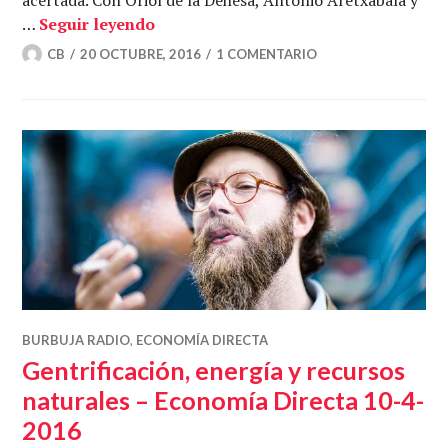
¿Cómo está la cuestión energética? –
…
Seguir leyendo
CB
20 OCTUBRE, 2016
1 COMENTARIO
BURBUJA RADIO
,
ECONOMÍA DIRECTA
Gentrificación, energía y recursos
naturales – Economía Directa 10-4-
2016