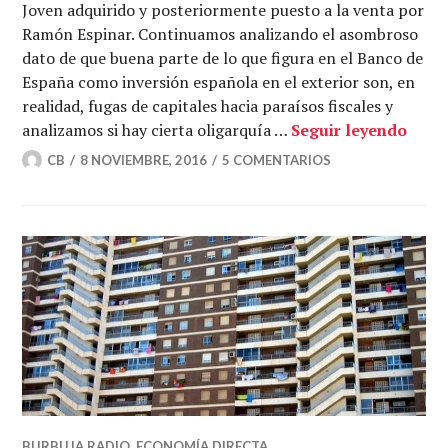
Joven adquirido y posteriormente puesto a la venta por
Ramón Espinar. Continuamos analizando el asombroso
dato de que buena parte de lo que figura en el Banco de
España como inversión española en el exterior son, en
realidad, fugas de capitales hacia paraísos fiscales y
El pi
analizamos si hay cierta oligarquía …
Seguir leyendo
CB
8 NOVIEMBRE, 2016
5 COMENTARIOS
BURBUJA RADIO
,
ECONOMÍA DIRECTA