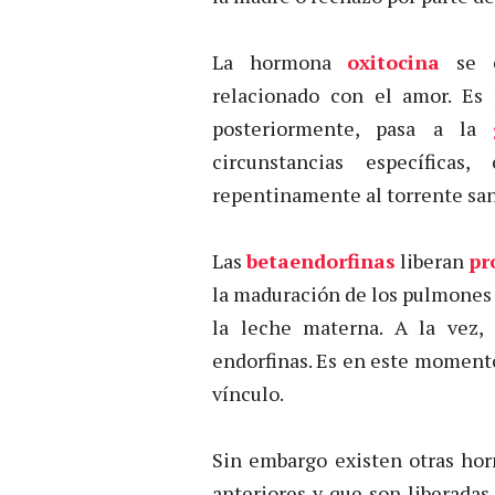
La hormona
oxitocina
se e
relacionado con el amor. Es
posteriormente, pasa a la
circunstancias específica
repentinamente al torrente san
Las
betaendorfinas
liberan
pr
la maduración de los pulmones d
la leche materna. A la vez, 
endorfinas. Es en este momento
vínculo.
Sin embargo existen otras ho
anteriores y que son liberada