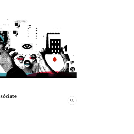
uja
sóciate
BUSCAR