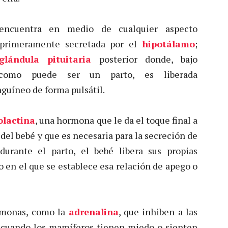
ncuentra en medio de cualquier aspecto
 primeramente secretada por el
hipotálamo
;
glándula pituitaria
posterior donde, bajo
s, como puede ser un parto, es liberada
guíneo de forma pulsátil.
olactina
, una hormona que le da el toque final a
el bebé y que es necesaria para la secreción de
durante el parto, el bebé libera sus propias
 en el que se establece esa relación de apego o
rmonas, como la
adrenalina
, que inhiben a las
s cuando los mamíferos tienen miedo o sienten