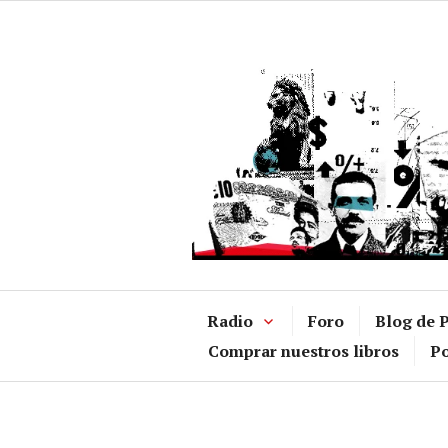
Ir
al
contenido
Radio
Foro
Blog de P
Comprar nuestros libros
Po