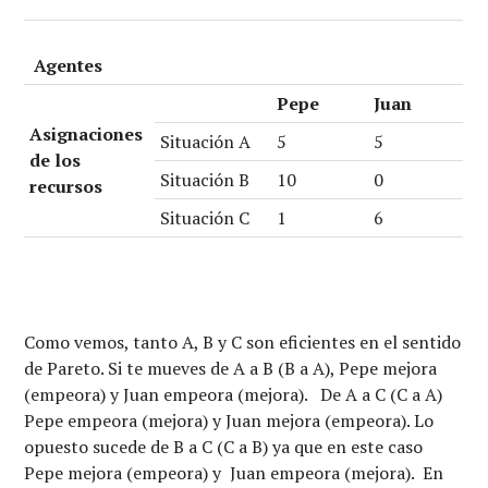
Agentes
Pepe
Juan
Asignaciones
Situación A
5
5
de los
Situación B
10
0
recursos
Situación C
1
6
Como vemos, tanto A, B y C son eficientes en el sentido
de Pareto. Si te mueves de A a B (B a A), Pepe mejora
(empeora) y Juan empeora (mejora). De A a C (C a A)
Pepe empeora (mejora) y Juan mejora (empeora). Lo
opuesto sucede de B a C (C a B) ya que en este caso
Pepe mejora (empeora) y Juan empeora (mejora). En