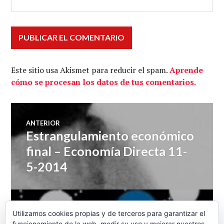
Este sitio usa Akismet para reducir el spam.
Aprende
cómo se procesan los datos de tus comentarios.
Navegación
ANTERIOR
Estrangulamiento económico
Entrada
de
anterior:
final – Economía Directa 11-
5-2014
entradas
SIGUIENTE
Utilizamos cookies propias y de terceros para garantizar el
Cooperativas integrales –
Entrada
funcionamiento de la web, medir su uso y mejorar nuestros