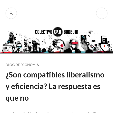
Ir
al
BUSCAR
ME
Colectivo
contenido
PR
Burbuja
BLOG DE ECONOMIA
¿Son compatibles liberalismo
y eficiencia? La respuesta es
que no