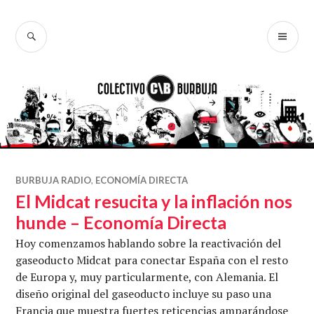
Ir
al
BUSCAR
ME
Colectivo
contenido
PR
Burbuja
BURBUJA RADIO
,
ECONOMÍA DIRECTA
El Midcat resucita y la inflación nos
hunde – Economía Directa
Hoy comenzamos hablando sobre la reactivación del
gaseoducto Midcat para conectar España con el resto
de Europa y, muy particularmente, con Alemania. El
diseño original del gaseoducto incluye su paso una
Francia que muestra fuertes reticencias amparándose