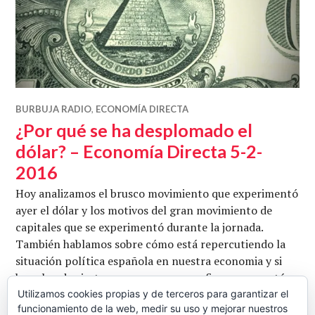
BURBUJA RADIO
,
ECONOMÍA DIRECTA
¿Por qué se ha desplomado el
dólar? – Economía Directa 5-2-
2016
Hoy analizamos el brusco movimiento que experimentó
ayer el dólar y los motivos del gran movimiento de
capitales que se experimentó durante la jornada.
También hablamos sobre cómo está repercutiendo la
situación política española en nuestra economia y si
hay algo de cierto en esas voces que afirman que está
afectándola negativamente, sobre el futuro de las
Utilizamos cookies propias y de terceros para garantizar el
funcionamiento de la web, medir su uso y mejorar nuestros
empresas tecnológicas y la evolución del precio del …