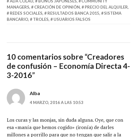
ADA COLAU
,
BONOS JAPONESES
,
COMMUNITY
MANAGERS
,
CREACIÓN DE OPINIÓN
,
PRECIO DEL ALQUILER
,
REDES SOCIALES
,
RESULTADOS BANCA 2015
,
SISTEMA
BANCARIO
,
TROLES
,
USUARIOS FALSOS
10 comentarios sobre “
Creadores
de confusión – Economía Directa 4-
3-2016
”
Alba
4 MARZO, 2016 A LAS 10:53
Los curas y las monjas, sin duda alguna. Oye, que con
esa «manía que hemos cogido» (ironía) de darles
millones a porrillo para que no tengan que salir a la