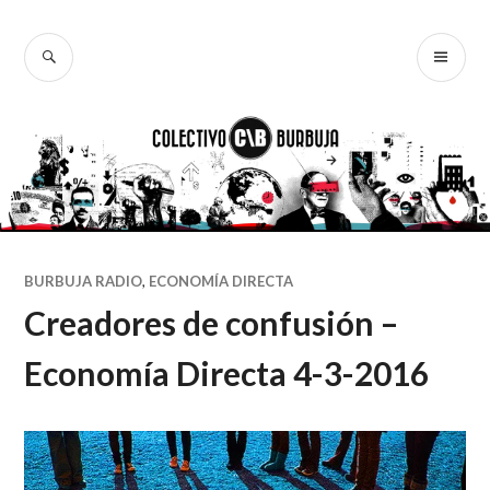
Ir
al
BUSCAR
ME
Colectivo
contenido
PR
Burbuja
BURBUJA RADIO
,
ECONOMÍA DIRECTA
Creadores de confusión –
Economía Directa 4-3-2016