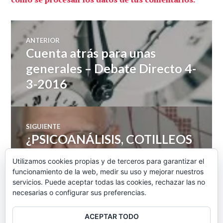
Navegación
ANTERIOR
Cuenta atrás para unas
Entrada
de
anterior:
generales – Debate Directo 4-
3-2016
entradas
SIGUIENTE
¿PSICOANÁLISIS, COTILLEOS
Entrada
siguiente:
O HISTORIA? EL
Utilizamos cookies propias y de terceros para garantizar el
FILOFASCISMO DEL
funcionamiento de la web, medir su uso y mejorar nuestros
servicios. Puede aceptar todas las cookies, rechazar las no
PROFESOR PAYNE
necesarias o configurar sus preferencias.
ACEPTAR TODO