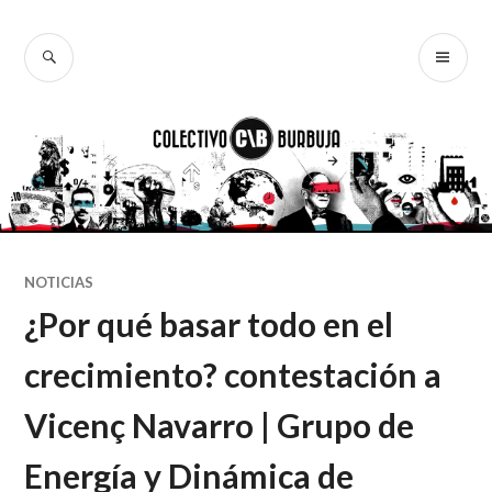
Ir
al
BUSCAR
ME
Colectivo
contenido
PR
Burbuja
NOTICIAS
¿Por qué basar todo en el
crecimiento? contestación a
Vicenç Navarro | Grupo de
Energía y Dinámica de