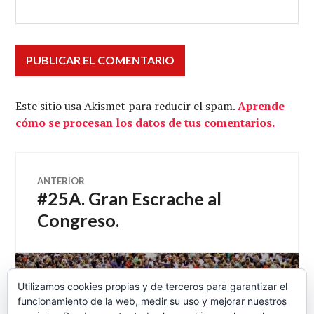
Este sitio usa Akismet para reducir el spam.
Aprende
cómo se procesan los datos de tus comentarios.
Navegación
ANTERIOR
#25A. Gran Escrache al
Entrada
de
anterior:
Congreso.
entradas
SIGUIENTE
Utilizamos cookies propias y de terceros para garantizar el
La voz del pueblo – Economía
Entrada
funcionamiento de la web, medir su uso y mejorar nuestros
siguiente: