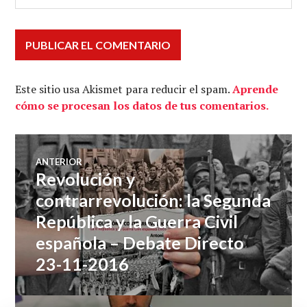
Este sitio usa Akismet para reducir el spam.
Aprende
cómo se procesan los datos de tus comentarios.
Navegación
ANTERIOR
Revolución y
Entrada
de
anterior:
contrarrevolución: la Segunda
República y la Guerra Civil
entradas
española – Debate Directo
23-11-2016