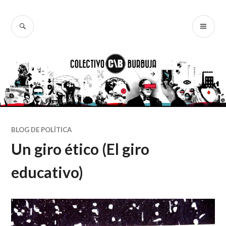
Ir
al
BUSCAR
ME
Colectivo
contenido
PR
Burbuja
BLOG DE POLÍTICA
Un giro ético (El giro
educativo)