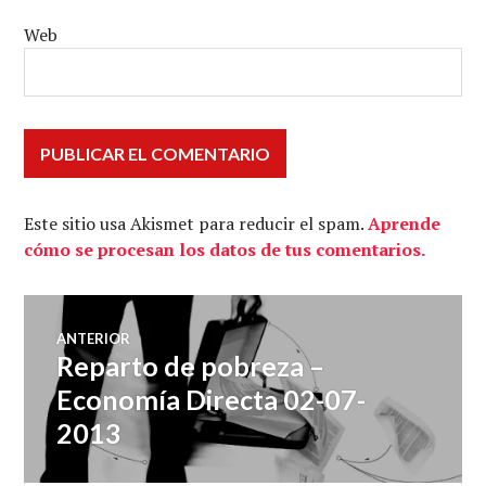
Web
Este sitio usa Akismet para reducir el spam.
Aprende
cómo se procesan los datos de tus comentarios.
Navegación
ANTERIOR
Reparto de pobreza –
Entrada
de
anterior:
Economía Directa 02-07-
2013
entradas