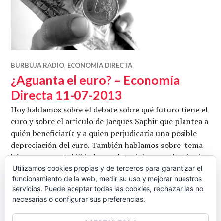
BURBUJA RADIO
,
ECONOMÍA DIRECTA
¿Aguanta el euro? – Economía
Directa 11-07-2013
Hoy hablamos sobre el debate sobre qué futuro tiene el
euro y sobre el articulo de Jacques Saphir que plantea a
quién beneficiaría y a quien perjudicaría una posible
depreciación del euro. También hablamos sobre tema
bárcenas y contabilidad completa del pp, evolución de
las encuestas en que IU adelanta a PSOE en intención
Utilizamos cookies propias y de terceros para garantizar el
funcionamiento de la web, medir su uso y mejorar nuestros
de voto y qué conclusiones arroja la cocina de
servicios. Puede aceptar todas las cookies, rechazar las no
¿Aguanta el euro? – Ec
encuestas. Con …
Seguir leyendo
necesarias o configurar sus preferencias.
CB
11 JULIO, 2013
4 COMENTARIOS