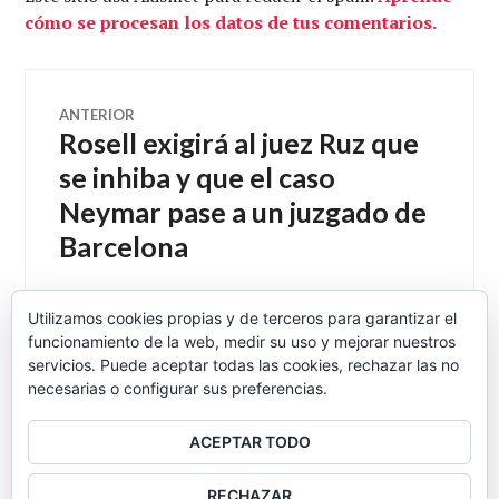
cómo se procesan los datos de tus comentarios.
Navegación
ANTERIOR
Rosell exigirá al juez Ruz que
Entrada
de
anterior:
se inhiba y que el caso
Neymar pase a un juzgado de
entradas
Barcelona
Utilizamos cookies propias y de terceros para garantizar el
funcionamiento de la web, medir su uso y mejorar nuestros
SIGUIENTE
Castro o el buen patriota
Entrada
servicios. Puede aceptar todas las cookies, rechazar las no
necesarias o configurar sus preferencias.
siguiente:
ACEPTAR TODO
BARRA
RECHAZAR