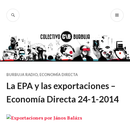
Ir
al
BUSCAR
ME
Colectivo
contenido
PR
Burbuja
BURBUJA RADIO
,
ECONOMÍA DIRECTA
La EPA y las exportaciones –
Economía Directa 24-1-2014