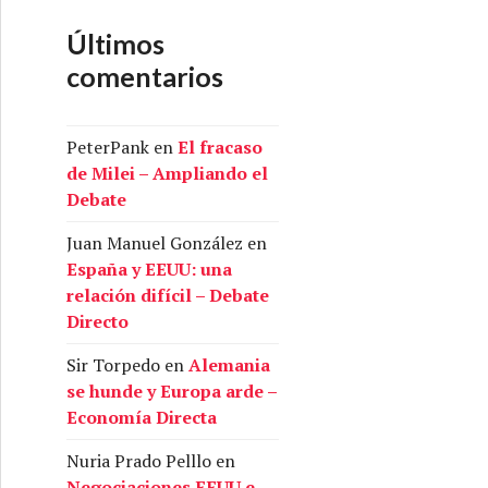
Últimos
comentarios
PeterPank
en
El fracaso
de Milei – Ampliando el
Debate
Juan Manuel González
en
España y EEUU: una
relación difícil – Debate
Directo
Sir Torpedo
en
Alemania
se hunde y Europa arde –
Economía Directa
Nuria Prado Pelllo
en
Negociaciones EEUU e