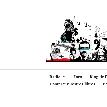
Ir
al
contenido
Radio
Foro
Blog de P
Comprar nuestros libros
Po