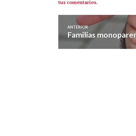
tus comentarios.
Navegación
ANTERIOR
Familias monoparen
Entrada
de
anterior:
entradas