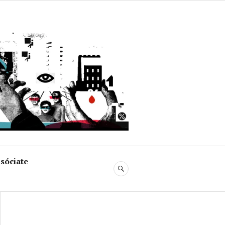
uja
sóciate
BUSCAR