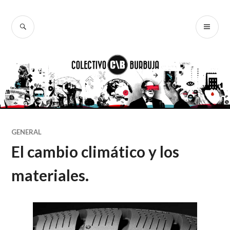
Ir
al
BUSCAR
ME
Colectivo
contenido
PR
Burbuja
GENERAL
El cambio climático y los
materiales.