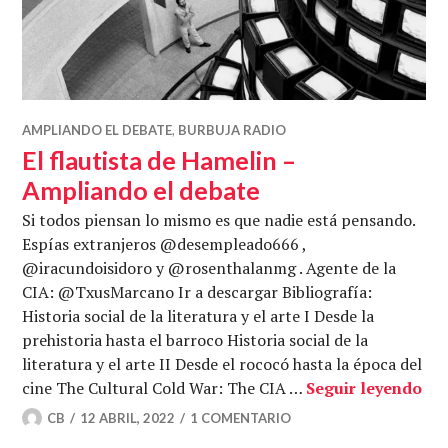
AMPLIANDO EL DEBATE
,
BURBUJA RADIO
El flautista de Hamelin –
Ampliando el debate
Si todos piensan lo mismo es que nadie está pensando.
Espías extranjeros @desempleado666 ,
@iracundoisidoro y @rosenthalanmg . Agente de la
CIA: @TxusMarcano Ir a descargar Bibliografía:
Historia social de la literatura y el arte I Desde la
prehistoria hasta el barroco Historia social de la
literatura y el arte II Desde el rococó hasta la época del
El 
cine The Cultural Cold War: The CIA …
Seguir leyendo
CB
12 ABRIL, 2022
1 COMENTARIO