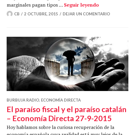
La hoguera de 
marginales pagan tipos …
Seguir leyendo
CB
2 OCTUBRE, 2015
DEJAR UN COMENTARIO
BURBUJA RADIO
,
ECONOMÍA DIRECTA
El paraíso fiscal y el paraíso catalán
– Economía Directa 27-9-2015
Hoy hablamos sobre la curiosa recuperación de la
economía española cuya realidad está muy lejos de la