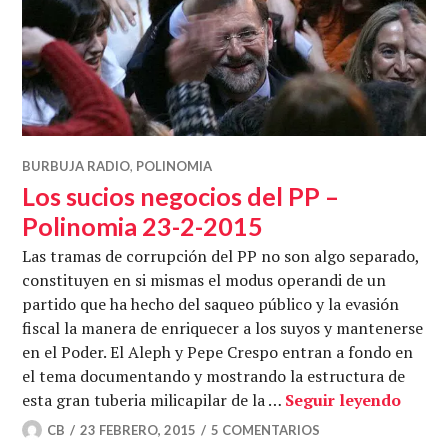
BURBUJA RADIO
,
POLINOMIA
Los sucios negocios del PP –
Polinomia 23-2-2015
Las tramas de corrupción del PP no son algo separado,
constituyen en si mismas el modus operandi de un
partido que ha hecho del saqueo público y la evasión
fiscal la manera de enriquecer a los suyos y mantenerse
en el Poder. El Aleph y Pepe Crespo entran a fondo en
el tema documentando y mostrando la estructura de
Los s
esta gran tuberia milicapilar de la …
Seguir leyendo
CB
23 FEBRERO, 2015
5 COMENTARIOS