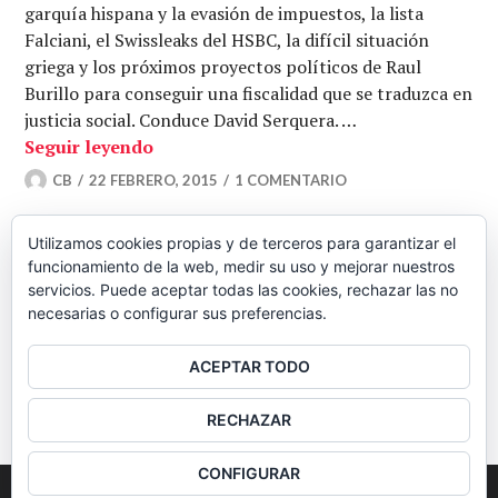
garquía hispana y la evasión de impuestos, la lista
Falciani, el Swissleaks del HSBC, la difícil situación
griega y los próximos proyectos políticos de Raul
Burillo para conseguir una fiscalidad que se traduzca en
justicia social. Conduce David Serquera. …
La evasión fiscal como problema de Est
Seguir leyendo
CB
22 FEBRERO, 2015
1 COMENTARIO
Utilizamos cookies propias y de terceros para garantizar el
funcionamiento de la web, medir su uso y mejorar nuestros
Navegación
ENTRADAS
servicios. Puede aceptar todas las cookies, rechazar las no
necesarias o configurar sus preferencias.
ANTERIORES
de
ACEPTAR TODO
BARRA
entradas
RECHAZAR
LATERAL
CONFIGURAR