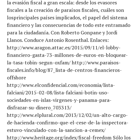
la evasión fiscal a gran escala: desde los evasores
fiscales a la creación de paraísos fiscales, cuáles son
losprincipales países implicados, el papel del sistema
financiero y las consecuencias de todo este entramado
para la ciudadanía. Con Roberto Gonpane y Jordi
Llanos. Conduce Antonio Rosenthal. Enlaces:
http://www.aragon.attac.es/2015/09/11/el-lobby-
financiero-gasta-73-millones-de-euros-en-bloquear-
la-tasa-tobin-segun-oxfam/ http://www.paraisos-
fiscales.info/blog/87_lista-de-centros-financieros-
offshore
http://www.elconfidencial.com/economia/lista-
falciani/2015-02-08/lista-falciani-botin-uso-
sociedades-en-islas-virgenes-y-panama-para-
disfrazar-su-dinero_703313/
http://www.elplural.com/2013/12/02/un-alto-cargo-
de-hacienda-confirmo-que-el-cese-de-la-inspectora-
estuvo-vinculado-con-la-sancion-a-cemex/
http://www.heritage.org/index/fiscal-freedom Sólo los