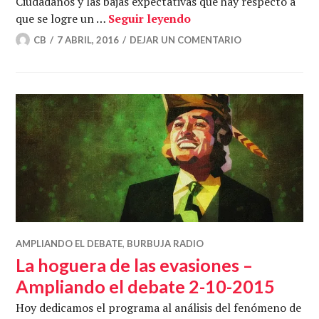
Ciudadanos y las bajas expectativas que hay respecto a
Ponga una offshore en 
que se logre un …
Seguir leyendo
CB
7 ABRIL, 2016
DEJAR UN COMENTARIO
AMPLIANDO EL DEBATE
,
BURBUJA RADIO
La hoguera de las evasiones –
Ampliando el debate 2-10-2015
Hoy dedicamos el programa al análisis del fenómeno de