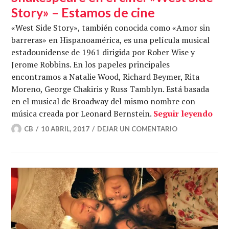
Story» – Estamos de cine
«West Side Story», también conocida como «Amor sin
barreras» en Hispanoamérica, es una película musical
estadounidense de 1961 dirigida por Rober Wise y
Jerome Robbins. En los papeles principales
encontramos a Natalie Wood, Richard Beymer, Rita
Moreno, George Chakiris y Russ Tamblyn. Está basada
en el musical de Broadway del mismo nombre con
Shak
música creada por Leonard Bernstein.
Seguir leyendo
CB
10 ABRIL, 2017
DEJAR UN COMENTARIO