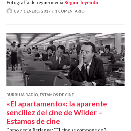
¿Qué cine vim
Fotografía de reynermedia
Seguir leyendo
CB
1 ENERO, 2017
1 COMENTARIO
BURBUJA RADIO
,
ESTAMOS DE CINE
«El apartamento»: la aparente
sencillez del cine de Wilder –
Estamos de cine
Como decía Berlanga: “El cine se compone de 3