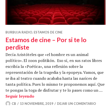
BURBUJA RADIO
,
ESTAMOS DE CINE
Estamos de cine – Por si te lo
perdiste
Decía Aristóteles que «el hombre es un animal
político». El zoon politikón. Eso sí, en sus ratos libres
escribía la «Poética», una reflexión sobre la
representación de la tragedia y la epopeya. Vamos, que
se iba al teatro cuando acababa hasta las narices de
tanta política. Pues lo mismo te proponemos aquí. Que
te pongas la toga de disfrutar y te lo pases como un …
Estamos de cine – Por si te lo perdiste
Seguir leyendo
CB
13 NOVIEMBRE, 2019
DEJAR UN COMENTARIO