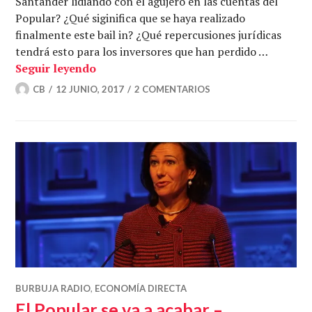
Santander lidiando con el agujero en las cuentas del
Popular? ¿Qué siginifica que se haya realizado
finalmente este bail in? ¿Qué repercusiones jurídicas
tendrá esto para los inversores que han perdido …
El bail in del verano – Economía Direct
Seguir leyendo
CB
12 JUNIO, 2017
2 COMENTARIOS
BURBUJA RADIO
,
ECONOMÍA DIRECTA
El Popular se va a acabar –