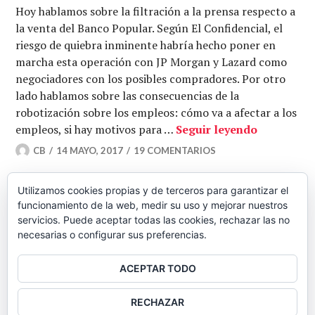
Hoy hablamos sobre la filtración a la prensa respecto a
la venta del Banco Popular. Según El Confidencial, el
riesgo de quiebra inminente habría hecho poner en
marcha esta operación con JP Morgan y Lazard como
negociadores con los posibles compradores. Por otro
lado hablamos sobre las consecuencias de la
robotización sobre los empleos: cómo va a afectar a los
El Popular
empleos, si hay motivos para …
Seguir leyendo
CB
14 MAYO, 2017
19 COMENTARIOS
Utilizamos cookies propias y de terceros para garantizar el
funcionamiento de la web, medir su uso y mejorar nuestros
Navegación
ENTRADAS
servicios. Puede aceptar todas las cookies, rechazar las no
necesarias o configurar sus preferencias.
ANTERIORES
de
ACEPTAR TODO
BARRA
entradas
RECHAZAR
LATERAL