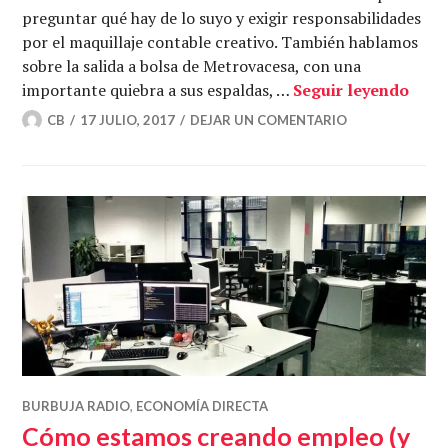
preguntar qué hay de lo suyo y exigir responsabilidades
por el maquillaje contable creativo. También hablamos
sobre la salida a bolsa de Metrovacesa, con una
El r
importante quiebra a sus espaldas, …
Seguir leyendo
CB
17 JULIO, 2017
DEJAR UN COMENTARIO
BURBUJA RADIO
,
ECONOMÍA DIRECTA
Cómo estamos creando empleo (y