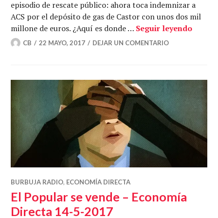
episodio de rescate público: ahora toca indemnizar a
ACS por el depósito de gas de Castor con unos dos mil
¿Quién
millone de euros. ¿Aquí es donde …
Seguir leyendo
CB
22 MAYO, 2017
DEJAR UN COMENTARIO
BURBUJA RADIO
,
ECONOMÍA DIRECTA
El Popular se vende – Economía
Directa 14-5-2017