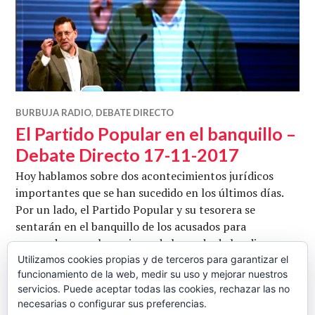
BURBUJA RADIO
,
DEBATE DIRECTO
El Partido Popular en el banquillo –
Debate Directo 17-11-2017
Hoy hablamos sobre dos acontecimientos jurídicos
importantes que se han sucedido en los últimos días.
Por un lado, el Partido Popular y su tesorera se
sentarán en el banquillo de los acusados para
responder por el concienzudo borrado de los discos
duros que pertencían a Bárcenas. Por el otro, el
Utilizamos cookies propias y de terceros para garantizar el
funcionamiento de la web, medir su uso y mejorar nuestros
Tribunal Supremo ha dado finalmente la razón a Ana
servicios. Puede aceptar todas las cookies, rechazar las no
El Part
Garrido (testigo clave en el caso …
Seguir leyendo
necesarias o configurar sus preferencias.
CB
17 NOVIEMBRE, 2017
DEJAR UN COMENTARIO