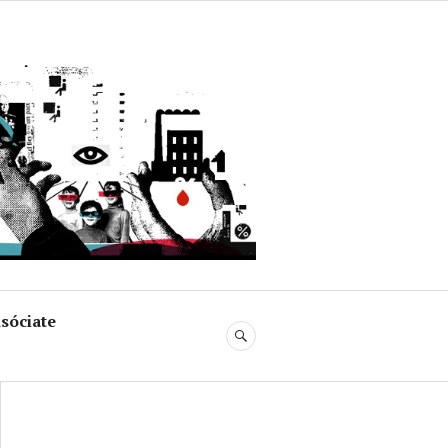
uja
sóciate
BUSCAR