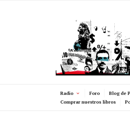
Ir
al
contenido
Radio
Foro
Blog de P
Comprar nuestros libros
Po