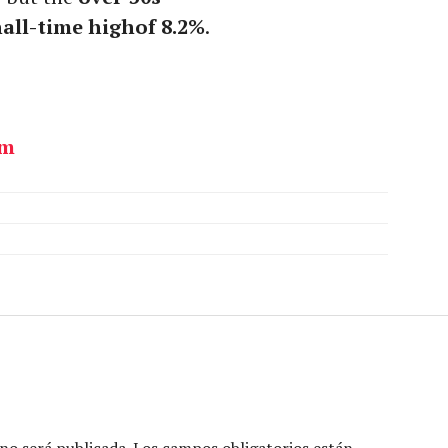
ll-time highof 8.2%
.
om
no será publicada.
Los campos obligatorios están