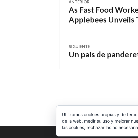
ANTERIOR
As Fast Food Worker
Entrada
de
anterior:
Applebees Unveils 
entradas
SIGUIENTE
Un país de pandere
Entrada
siguiente:
Utilizamos cookies propias y de terce
de la web, medir su uso y mejorar nue
las cookies, rechazar las no necesaria