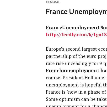
GENERAL
France Unemployme
FranceUnemployment Sur
http://
feedly.com
/k/1ga1
Europe’s second largest eco
partnership of the euro pro
rate rise unceasingly for 9 
Frenchunemployment has
course, President Hollande, 
unemployment is hopeful tha
France is "now in a phase of 
Some optimism can be taken 
unemployment for a change