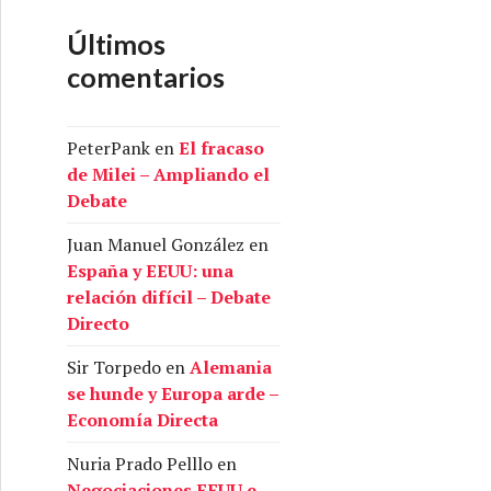
Últimos
comentarios
PeterPank
en
El fracaso
de Milei – Ampliando el
Debate
Juan Manuel González
en
España y EEUU: una
relación difícil – Debate
Directo
Sir Torpedo
en
Alemania
se hunde y Europa arde –
Economía Directa
Nuria Prado Pelllo
en
Negociaciones EEUU e