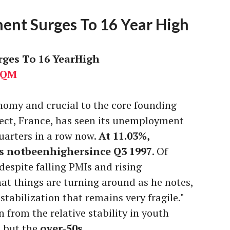
nt Surges To 16 Year High
ges To 16 YearHigh
SQM
nomy and crucial to the core founding
ject, France, has seen its unemployment
quarters in a row now.
At 11.03%,
 notbeenhighersince Q3 1997
. Of
despite falling PMIs and rising
t things are turning around as he notes,
stabilization that remains very fragile."
from the relative stability in youth
 but the
over-50s