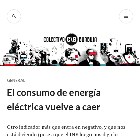
Ir
al
BUSCAR
ME
Colectivo
contenido
PR
Burbuja
GENERAL
El consumo de energía
eléctrica vuelve a caer
Otro indicador más que entra en negativo, y que nos
está diciendo (pese a que el INE luego nos diga lo