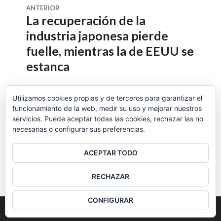
Navegación
ANTERIOR
La recuperación de la
Entrada
de
anterior:
industria japonesa pierde
fuelle, mientras la de EEUU se
entradas
estanca
Utilizamos cookies propias y de terceros para garantizar el
funcionamiento de la web, medir su uso y mejorar nuestros
SIGUIENTE
>Fabricando la duda
Entrada
servicios. Puede aceptar todas las cookies, rechazar las no
necesarias o configurar sus preferencias.
siguiente:
ACEPTAR TODO
BARRA
RECHAZAR
LATERAL
CONFIGURAR
2026
Colectivo Burbuja