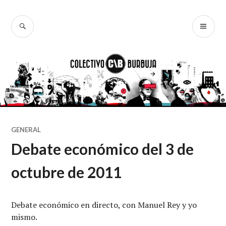
Ir
al
BUSCAR
ME
Colectivo
contenido
PR
Burbuja
GENERAL
Debate económico del 3 de
octubre de 2011
Debate económico en directo, con Manuel Rey y yo
mismo.