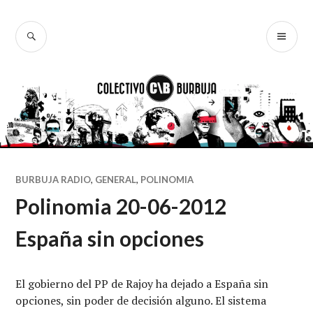
Ir
al
BUSCAR
ME
Colectivo
contenido
PR
Burbuja
BURBUJA RADIO
,
GENERAL
,
POLINOMIA
Polinomia 20-06-2012
España sin opciones
El gobierno del PP de Rajoy ha dejado a España sin
opciones, sin poder de decisión alguno. El sistema