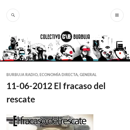
Ir
al
BUSCAR
ME
Colectivo
contenido
PR
Burbuja
BURBUJA RADIO
,
ECONOMÍA DIRECTA
,
GENERAL
11-06-2012 El fracaso del
rescate