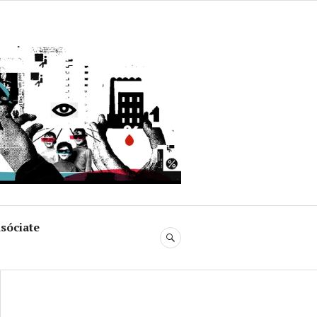
uja
sóciate
BUSCAR