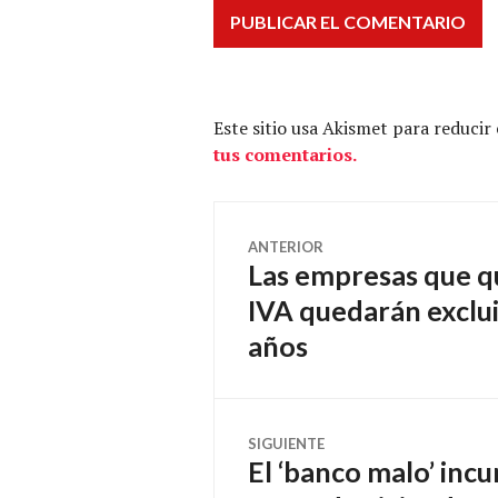
Este sitio usa Akismet para reducir
tus comentarios.
Navegación
ANTERIOR
Las empresas que q
Entrada
de
anterior:
IVA quedarán exclui
años
entradas
SIGUIENTE
El ‘banco malo’ incu
Entrada