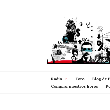
Ir
al
contenido
Radio
Foro
Blog de P
Comprar nuestros libros
Po