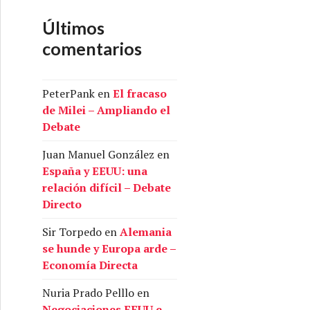
Últimos
comentarios
PeterPank
en
El fracaso
de Milei – Ampliando el
Debate
Juan Manuel González
en
España y EEUU: una
relación difícil – Debate
Directo
Sir Torpedo
en
Alemania
se hunde y Europa arde –
Economía Directa
Nuria Prado Pelllo
en
Negociaciones EEUU e