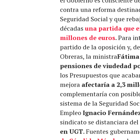
el Gobierno es consciente de
contra una reforma destinad
Seguridad Social y que reba
décadas
una partida que 
millones de euros
. Para i
partido de la oposición y, d
Obreras, la ministra
Fátima
pensiones de viudedad po
los Presupuestos que acaban
mejora
afectaría a 2,3 mi
complementaría con posibles
sistema de la Seguridad Soci
Empleo
Ignacio Fernánde
sindicato se distanciara del
en UGT
. Fuentes gubernam