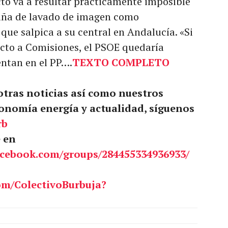
to va a resultar prácticamente imposible
aña de lavado de imagen como
que salpica a su central en Andalucía. «Si
cto a Comisiones, el PSOE quedaría
ntan en el PP….
TEXTO COMPLETO
 otras noticias así como nuestros
onomía energía y actualidad, síguenos
rb
e en
acebook.com/groups/284455334936933/
om/ColectivoBurbuja?