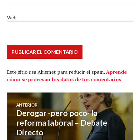
Web
Este sitio usa Akismet para reducir el spam.
Aprende
cómo se procesan los datos de tus comentarios.
Navegación
ANTERIOR
Derogar -pero poco- la
Entrada
de
anterior:
reforma laboral – Debate
Directo
entradas