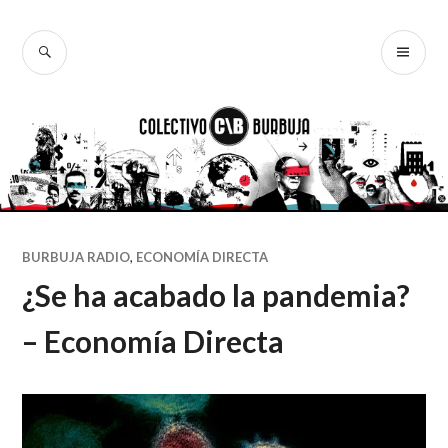
Ir
al
BUSCAR
ME
Colectivo
contenido
PR
Burbuja
BURBUJA RADIO
,
ECONOMÍA DIRECTA
¿Se ha acabado la pandemia?
– Economía Directa