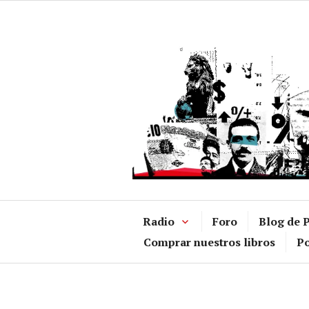
Ir
al
contenido
Radio
Foro
Blog de P
Comprar nuestros libros
Po