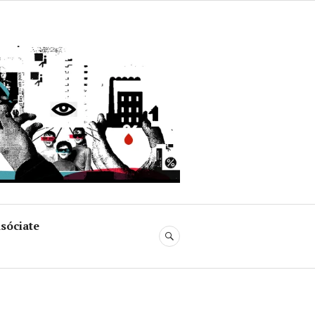
uja
sóciate
BUSCAR