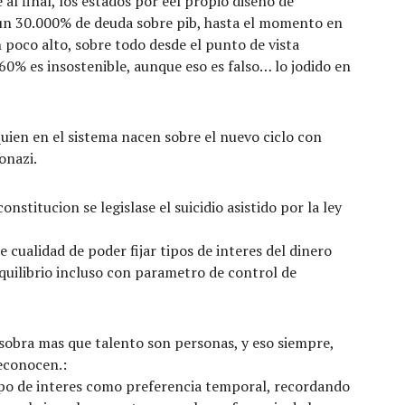
al final, los estados por eel propio diseño de
 un 30.000% de deuda sobre pib, hasta el momento en
n poco alto, sobre todo desde el punto de vista
 60% es insostenible, aunque eso es falso… lo jodido en
quien en el sistema nacen sobre el nuevo ciclo con
onazi.
constitucion se legislase el suicidio asistido por la ley
e cualidad de poder fijar tipos de interes del dinero
equilibrio incluso con parametro de control de
e sobra mas que talento son personas, y eso siempre,
reconocen.:
ipo de interes como preferencia temporal, recordando