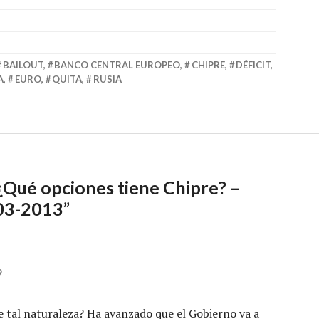
BAILOUT
,
BANCO CENTRAL EUROPEO
,
CHIPRE
,
DÉFICIT
,
A
,
EURO
,
QUITA
,
RUSIA
¿Qué opciones tiene Chipre? –
03-2013
”
9
 tal naturaleza? Ha avanzado que el Gobierno va a