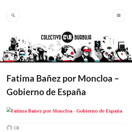
Ir
al
BUSCAR
ME
Colectivo
contenido
PR
Burbuja
Fatima Bañez por Moncloa –
Gobierno de España
CB