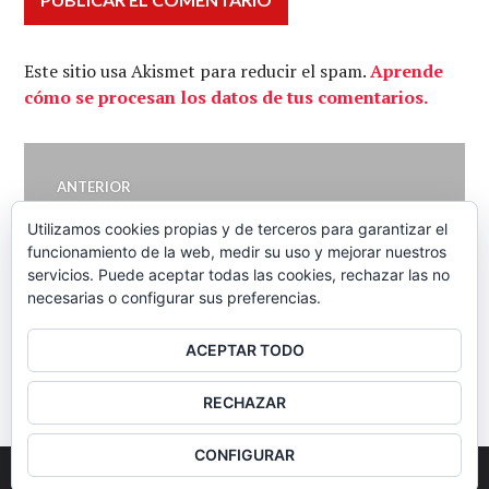
Este sitio usa Akismet para reducir el spam.
Aprende
cómo se procesan los datos de tus comentarios.
Navegación
ANTERIOR
Menos contratos, mismo
Entrada
de
Utilizamos cookies propias y de terceros para garantizar el
anterior:
panorama – Economía
funcionamiento de la web, medir su uso y mejorar nuestros
Directa 30-08-2013
servicios. Puede aceptar todas las cookies, rechazar las no
entradas
necesarias o configurar sus preferencias.
ACEPTAR TODO
BARRA
RECHAZAR
LATERAL
CONFIGURAR
2026
Colectivo Burbuja