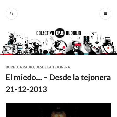
Ir
al
BUSCAR
ME
Colectivo
contenido
PR
Burbuja
BURBUJA RADIO
,
DESDE LA TEJONERA
El miedo… – Desde la tejonera
21-12-2013