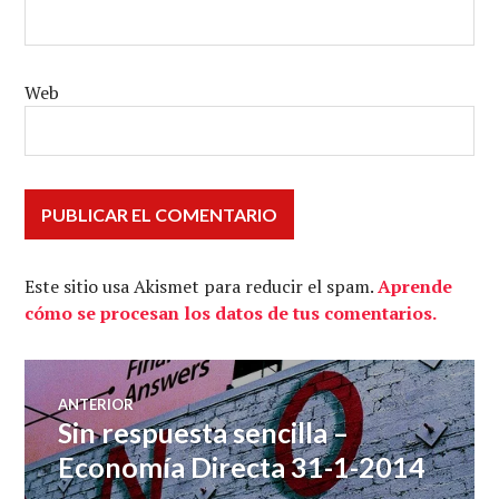
Web
Este sitio usa Akismet para reducir el spam.
Aprende
cómo se procesan los datos de tus comentarios.
Navegación
ANTERIOR
Sin respuesta sencilla –
Entrada
de
anterior:
Economía Directa 31-1-2014