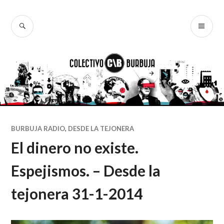
Ir
al
BUSCAR
ME
Colectivo
contenido
PR
Burbuja
BURBUJA RADIO
,
DESDE LA TEJONERA
El dinero no existe.
Espejismos. – Desde la
tejonera 31-1-2014