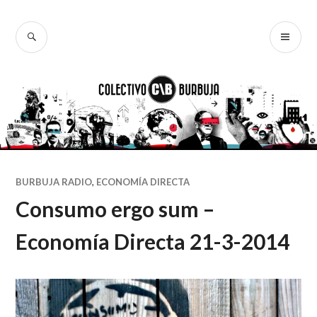
Ir
al
BUSCAR
ME
Colectivo
contenido
PR
Burbuja
BURBUJA RADIO
,
ECONOMÍA DIRECTA
Consumo ergo sum –
Economía Directa 21-3-2014