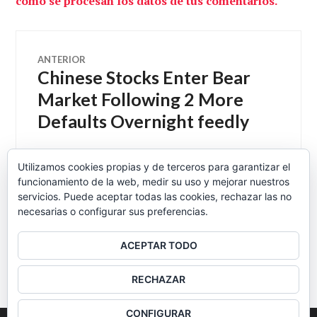
cómo se procesan los datos de tus comentarios.
Navegación
ANTERIOR
Chinese Stocks Enter Bear
Entrada
de
anterior:
Market Following 2 More
Defaults Overnight feedly
entradas
Utilizamos cookies propias y de terceros para garantizar el
funcionamiento de la web, medir su uso y mejorar nuestros
SIGUIENTE
Peak oil Algeria
servicios. Puede aceptar todas las cookies, rechazar las no
Entrada
necesarias o configurar sus preferencias.
siguiente:
ACEPTAR TODO
BARRA
RECHAZAR
LATERAL
CONFIGURAR