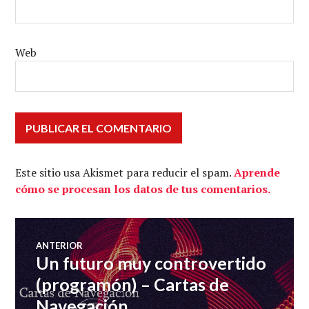
Web
Este sitio usa Akismet para reducir el spam.
Aprende
cómo se procesan los datos de tus comentarios.
Navegación
ANTERIOR
Un futuro muy controvertido
Entrada
de
anterior:
(programón) – Cartas de
Navegación