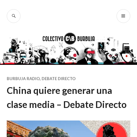
Ir
al
BUSCAR
ME
Colectivo
contenido
PR
Burbuja
BURBUJA RADIO
,
DEBATE DIRECTO
China quiere generar una
clase media – Debate Directo