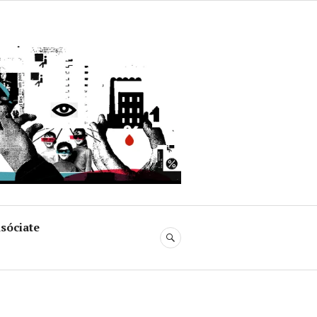
uja
sóciate
BUSCAR