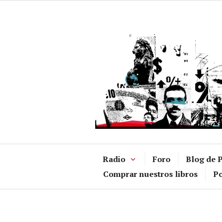
Ir
al
contenido
Radio
Foro
Blog de P
Comprar nuestros libros
Po