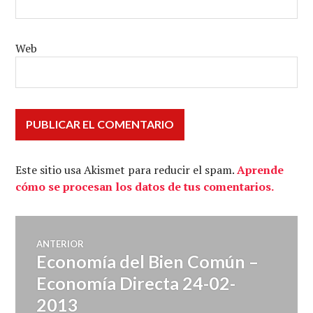
Web
Este sitio usa Akismet para reducir el spam.
Aprende
cómo se procesan los datos de tus comentarios.
Navegación
ANTERIOR
Economía del Bien Común –
Entrada
de
anterior:
Economía Directa 24-02-
2013