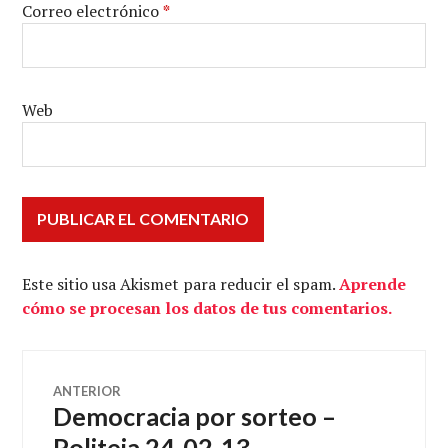
Correo electrónico
*
Web
Este sitio usa Akismet para reducir el spam.
Aprende
cómo se procesan los datos de tus comentarios.
Navegación
ANTERIOR
Democracia por sorteo –
Entrada
de
anterior:
Politeia 24-02-13