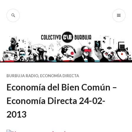
Ir
al
BUSCAR
ME
Colectivo
contenido
PR
Burbuja
BURBUJA RADIO
,
ECONOMÍA DIRECTA
Economía del Bien Común –
Economía Directa 24-02-
2013