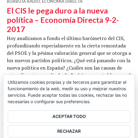
BURBUJA RADIO
,
ECONOMÍA DIRECTA
El CIS le pega duro a la nueva
política – Economía Directa 9-2-
2017
Hoy analizamos a fondo el último barómetro del CIS,
profundizando especialmente en la cierta remontada
del PSOE y la pésima valoración general que se otorga a
los nuevos partidos políticos. ¿Qué está pasando con la
nueva política en España? ¿Cuáles son las causas de
estos discretos resultados? ¿Podría ser rentable para el
PP adelantar elecciones? También analizamos la
Utilizamos cookies propias y de terceros para garantizar el
funcionamiento de la web, medir su uso y mejorar nuestros
evolución de los bonos, que están comenzando …
servicios. Puede aceptar todas las cookies, rechazar las no
El CIS le pega duro a la nueva política
Seguir leyendo
necesarias o configurar sus preferencias.
CB
9 FEBRERO, 2017
2 COMENTARIOS
ACEPTAR TODO
BARRA
RECHAZAR
LATERAL