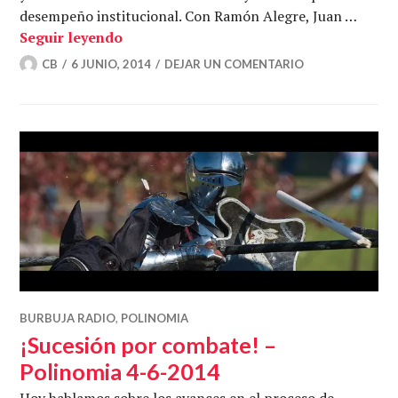
desempeño institucional. Con Ramón Alegre, Juan …
Un Rey en herencia – Polinomia 6-6-201
Seguir leyendo
CB
6 JUNIO, 2014
DEJAR UN COMENTARIO
BURBUJA RADIO
,
POLINOMIA
¡Sucesión por combate! –
Polinomia 4-6-2014
Hoy hablamos sobre los avances en el proceso de