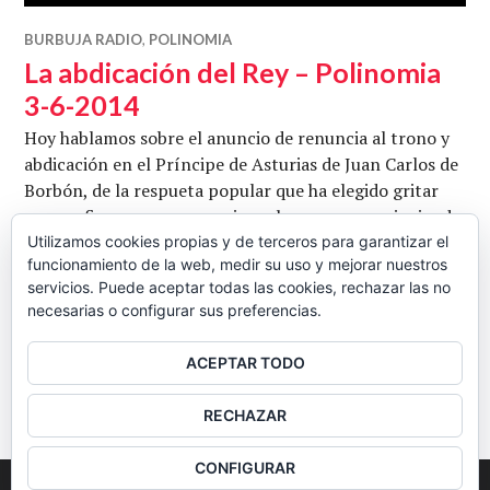
BURBUJA RADIO
,
POLINOMIA
La abdicación del Rey – Polinomia
3-6-2014
Hoy hablamos sobre el anuncio de renuncia al trono y
abdicación en el Príncipe de Asturias de Juan Carlos de
Borbón, de la respueta popular que ha elegido gritar
que prefieren ser sus propios soberanos a seguir siendo
súdbitos, de la Ley Orgánica que regulará la sucesión al
Utilizamos cookies propias y de terceros para garantizar el
funcionamiento de la web, medir su uso y mejorar nuestros
frente de la Jefatura del Estado, de los motivos de la
servicios. Puede aceptar todas las cookies, rechazar las no
La 
abdicación y del blindaje jurídico del …
Seguir leyendo
necesarias o configurar sus preferencias.
CB
3 JUNIO, 2014
DEJAR UN COMENTARIO
ACEPTAR TODO
BARRA
RECHAZAR
LATERAL
CONFIGURAR