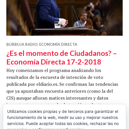
BURBUJA RADIO
,
ECONOMÍA DIRECTA
¿Es el momento de Ciudadanos? –
Economía Directa 17-2-2018
Hoy comenzamos el programa analizando los
resultados de la encuesta de intención de voto
publicada por eldiario.es. Se confirman las tendencias
que ya apuntaban encuesta anteriores (como la del
CIS) aunque afloran matices interesantes y datos
importantes respecto a la abstención y el voto por
edades. Mientras tanto, parece que las bolsas van
Utilizamos cookies propias y de terceros para garantizar el
funcionamiento de la web, medir su uso y mejorar nuestros
recuperándose del susto de la semana pasada. Por
servicios. Puede aceptar todas las cookies, rechazar las no
¿Es el mom
último, analizamos la multa …
Seguir leyendo