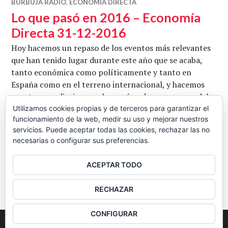
BURBUJA RADIO
,
ECONOMÍA DIRECTA
Lo que pasó en 2016 – Economía
Directa 31-12-2016
Hoy hacemos un repaso de los eventos más relevantes
que han tenido lugar durante este año que se acaba,
tanto económica como políticamente y tanto en
España como en el terreno internacional, y hacemos
nuestras predicciones sobre qué podemos esperar del
año entrante. Con Jordi Llatzer, Josean Paunero y
Utilizamos cookies propias y de terceros para garantizar el
funcionamiento de la web, medir su uso y mejorar nuestros
Carlos Muñiz. Conduce Juan Carlos Barba. Fotografía
servicios. Puede aceptar todas las cookies, rechazar las no
Lo que pasó en 2016 – Ec
de congreso.es
Seguir leyendo
necesarias o configurar sus preferencias.
CB
31 DICIEMBRE, 2016
6 COMENTARIOS
ACEPTAR TODO
BARRA
RECHAZAR
LATERAL
CONFIGURAR
2026
Colectivo Burbuja