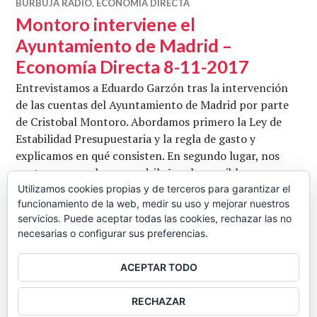
BURBUJA RADIO
,
ECONOMÍA DIRECTA
Montoro interviene el
Ayuntamiento de Madrid –
Economía Directa 8-11-2017
Entrevistamos a Eduardo Garzón tras la intervención
de las cuentas del Ayuntamiento de Madrid por parte
de Cristobal Montoro. Abordamos primero la Ley de
Estabilidad Presupuestaria y la regla de gasto y
explicamos en qué consisten. En segundo lugar, nos
centramos en el caso madrileño y las posibles
consecuencias que puede tener en la vida de los
Utilizamos cookies propias y de terceros para garantizar el
funcionamiento de la web, medir su uso y mejorar nuestros
ciudadanos y en el propio Ayuntamiento. Por último, …
servicios. Puede aceptar todas las cookies, rechazar las no
Montoro interviene el Ayuntamiento de
Seguir leyendo
necesarias o configurar sus preferencias.
CB
8 NOVIEMBRE, 2017
3 COMENTARIOS
ACEPTAR TODO
BARRA
RECHAZAR
LATERAL