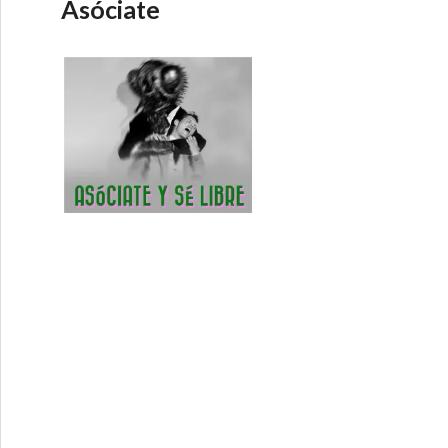
Asóciate
irecta