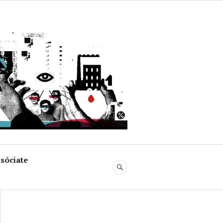
uja
sóciate
BUSCAR