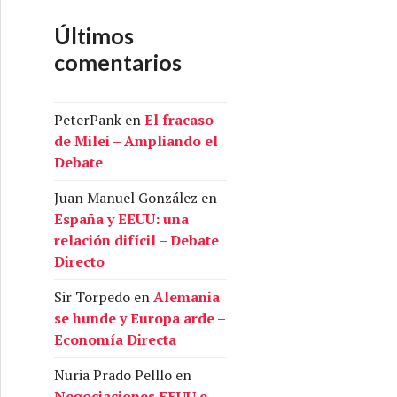
Últimos
comentarios
PeterPank
en
El fracaso
de Milei – Ampliando el
Debate
Juan Manuel González
en
España y EEUU: una
relación difícil – Debate
Directo
Sir Torpedo
en
Alemania
se hunde y Europa arde –
Economía Directa
Nuria Prado Pelllo
en
Negociaciones EEUU e