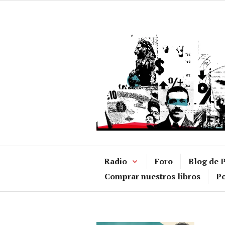
Ir
al
contenido
Radio
Foro
Blog de P
Comprar nuestros libros
Po