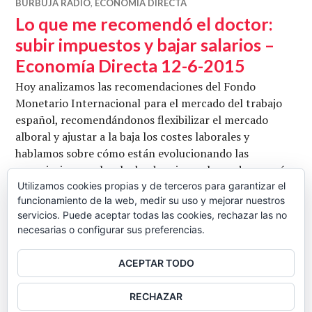
BURBUJA RADIO
,
ECONOMÍA DIRECTA
Lo que me recomendó el doctor:
subir impuestos y bajar salarios –
Economía Directa 12-6-2015
Hoy analizamos las recomendaciones del Fondo
Monetario Internacional para el mercado del trabajo
español, recomendándonos flexibilizar el mercado
alboral y ajustar a la baja los costes laborales y
hablamos sobre cómo están evolucionando las
negociaciones sobre la deuda griega y los cada vez más
insitentes rumores sobre una salida de Grecia del euro.
Utilizamos cookies propias y de terceros para garantizar el
funcionamiento de la web, medir su uso y mejorar nuestros
Con Jordi Llanos, Antonio Espín y Luís Riestra.
servicios. Puede aceptar todas las cookies, rechazar las no
Lo que me r
Conduce Juan Carlos Barba. …
Seguir leyendo
necesarias o configurar sus preferencias.
CB
12 JUNIO, 2015
5 COMENTARIOS
ACEPTAR TODO
BARRA
RECHAZAR
LATERAL