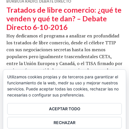
BURBUJA RADIO
,
DEBATE DIRECTO
Tratados de libre comercio: ¿qué te
venden y qué te dan? – Debate
Directo 6-10-2016
Hoy dedicamos el programa a analizar en profundidad
los tratados de libre comercio, desde el célebre TTIP
con sus negociaciones secretas hasta los menos
populares pero igualmente trascendentales CETA,
entre la Unión Europea y Canadá, o el TISA firmado por
varios países y entidades supranacionales como la
Unión Europea. Hoy analizamos cuál es el trasfondo de
Utilizamos cookies propias y de terceros para garantizar el
funcionamiento de la web, medir su uso y mejorar nuestros
estos tratados, cómo nos comprometen a los
servicios. Puede aceptar todas las cookies, rechazar las no
Tratados de libre comerci
ciudadanos y …
Seguir leyendo
necesarias o configurar sus preferencias.
CB
6 OCTUBRE, 2016
2 COMENTARIOS
ACEPTAR TODO
BARRA
RECHAZAR
LATERAL