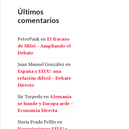
Últimos
comentarios
PeterPank
en
El fracaso
de Milei – Ampliando el
Debate
Juan Manuel González
en
España y EEUU: una
relación difícil – Debate
Directo
Sir Torpedo
en
Alemania
se hunde y Europa arde –
Economía Directa
Nuria Prado Pelllo
en
Negociaciones EEUU e