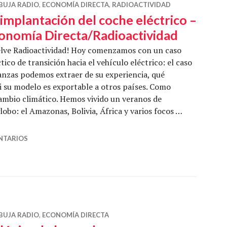
BUJA RADIO
,
ECONOMÍA DIRECTA
,
RADIOACTIVIDAD
 implantación del coche eléctrico –
onomía Directa/Radioactividad
elve Radioactividad! Hoy comenzamos con un caso
tico de transición hacia el vehículo eléctrico: el caso
nzas podemos extraer de su experiencia, qué
 su modelo es exportable a otros países. Como
ambio climático. Hemos vivido un veranos de
obo: el Amazonas, Bolivia, África y varios focos …
el coche eléctrico – Economía Directa/Radioactividad
NTARIOS
BUJA RADIO
,
ECONOMÍA DIRECTA