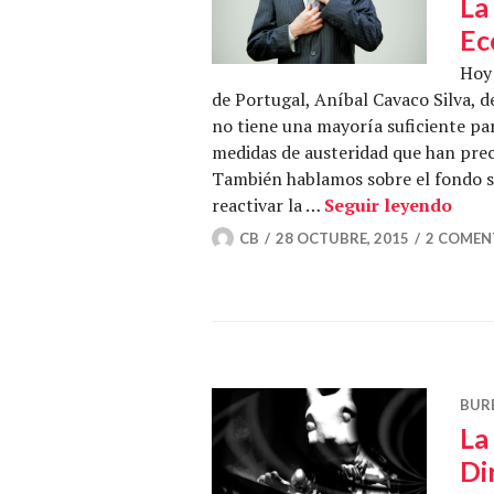
La
Ec
Hoy 
de Portugal, Aníbal Cavaco Silva, 
no tiene una mayoría suficiente pa
medidas de austeridad que han preca
También hablamos sobre el fondo s
La l
reactivar la …
Seguir leyendo
CB
28 OCTUBRE, 2015
2 COMEN
BUR
La
Di