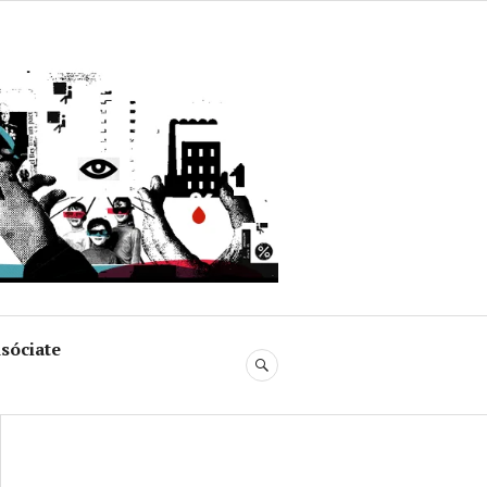
uja
sóciate
BUSCAR