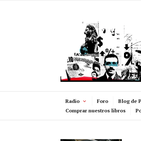
Ir
al
contenido
Radio
Foro
Blog de P
Comprar nuestros libros
Po