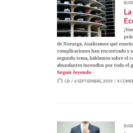
BUR
La
Ec
¡Vu
prác
de Noruega. Analizamos qué enseña
complicaciones han encontrado y si
segundo tema, hablamos sobre el c
abundantes incendios por todo el gl
La implantación d
Seguir leyendo
CB
6 SEPTIEMBRE, 2019
4 COME
BUR