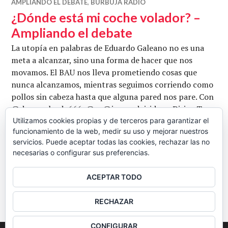
AMPLIANDO EL DEBATE
,
BURBUJA RADIO
¿Dónde está mi coche volador? –
Ampliando el debate
La utopía en palabras de Eduardo Galeano no es una
meta a alcanzar, sino una forma de hacer que nos
movamos. El BAU nos lleva prometiendo cosas que
nunca alcanzamos, mientras seguimos corriendo como
pollos sin cabeza hasta que alguna pared nos pare. Con
@desempleado666, @ y @iracundoisidoro. Dirige Txus
Marcano. Bibliografía: The Entropy Law and the
Utilizamos cookies propias y de terceros para garantizar el
funcionamiento de la web, medir su uso y mejorar nuestros
Economic Process por Nicholas Georgescu-Roegen.
servicios. Puede aceptar todas las cookies, rechazar las no
¿Dónde está mi coch
Colapso por Jarde …
Seguir leyendo
necesarias o configurar sus preferencias.
CB
28 ABRIL, 2021
2 COMENTARIOS
ACEPTAR TODO
BARRA
RECHAZAR
LATERAL
CONFIGURAR