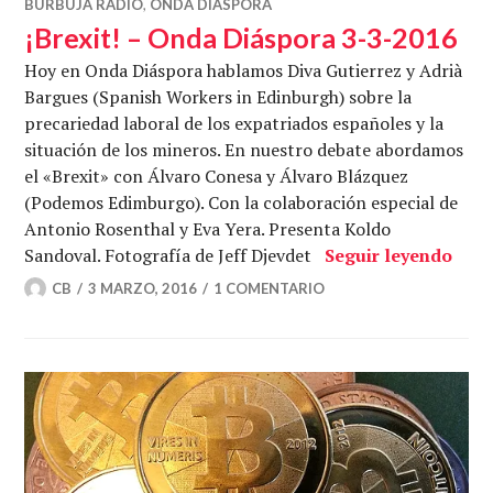
BURBUJA RADIO
,
ONDA DIÁSPORA
¡Brexit! – Onda Diáspora 3-3-2016
Hoy en Onda Diáspora hablamos Diva Gutierrez y Adrià
Bargues (Spanish Workers in Edinburgh) sobre la
precariedad laboral de los expatriados españoles y la
situación de los mineros. En nuestro debate abordamos
el «Brexit» con Álvaro Conesa y Álvaro Blázquez
(Podemos Edimburgo). Con la colaboración especial de
Antonio Rosenthal y Eva Yera. Presenta Koldo
¡Bre
Sandoval. Fotografía de Jeff Djevdet
Seguir leyendo
CB
3 MARZO, 2016
1 COMENTARIO