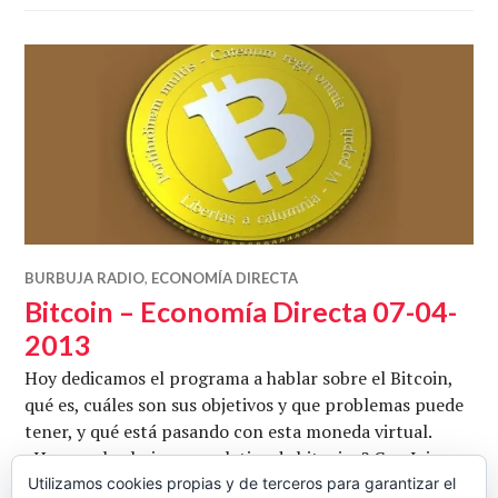
BURBUJA RADIO
,
ECONOMÍA DIRECTA
Bitcoin – Economía Directa 07-04-
2013
Hoy dedicamos el programa a hablar sobre el Bitcoin,
qué es, cuáles son sus objetivos y que problemas puede
tener, y qué está pasando con esta moneda virtual.
¿Hay una burbuja especulativa de bitcoins? Con Jaime
Garo, José Luis Carretero y Chus Marcano. Conduce
Utilizamos cookies propias y de terceros para garantizar el