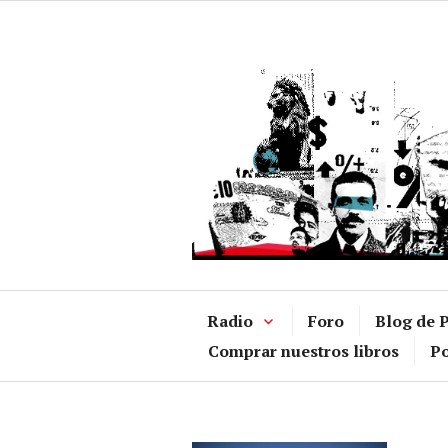
Ir
al
contenido
Radio
Foro
Blog de P
Comprar nuestros libros
Po