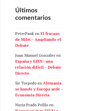
Últimos
comentarios
PeterPank
en
El fracaso
de Milei – Ampliando el
Debate
Juan Manuel González
en
España y EEUU: una
relación difícil – Debate
Directo
Sir Torpedo
en
Alemania
se hunde y Europa arde –
Economía Directa
Nuria Prado Pelllo
en
Negociaciones EEUU e