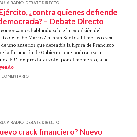
BUJA RADIO
,
DEBATE DIRECTO
 Ejército, ¿contra quienes defiende
 democracia? – Debate Directo
 comenzamos hablando sobre la expulsión del
cito del cabo Marco Antonio Santos. El motivo es su
de uno anterior que defendía la figura de Francisco
 la formación de Gobierno, que podría irse a
ones. ERC no presta su voto, por el momento, a la
El Ejército, ¿contra quienes defiende la democracia?
eyendo
N COMENTARIO
BUJA RADIO
,
DEBATE DIRECTO
uevo crack financiero? Nuevo