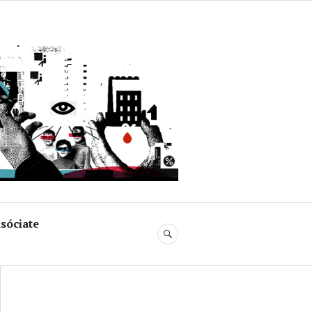
uja
sóciate
BUSCAR