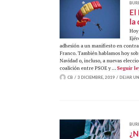
BUR
El
la
Hoy
Ejér
adhesión a un manifiesto en contra 
Franco. También hablamos hoy sobre
Navidad o, incluso, a nuevas elecci
coalición entre PSOE y …
Seguir l
CB
3 DICIEMBRE, 2019
DEJAR U
BUR
¿N