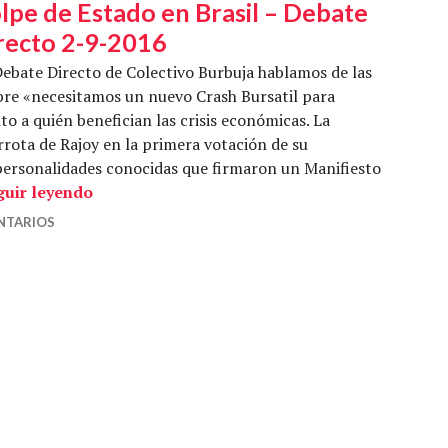
lpe de Estado en Brasil – Debate
recto 2-9-2016
ebate Directo de Colectivo Burbuja hablamos de las
bre «necesitamos un nuevo Crash Bursatil para
to a quién benefician las crisis económicas. La
rrota de Rajoy en la primera votación de su
s personalidades conocidas que firmaron un Manifiesto
¿Nuevo crack financiero? Nuevo Golpe de Esta
guir leyendo
NTARIOS