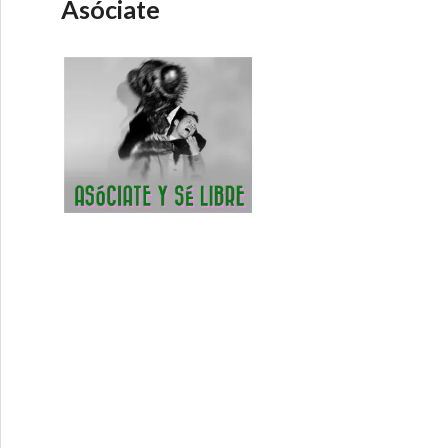
Asóciate
rucción? – Economía Directa 6-5-2015