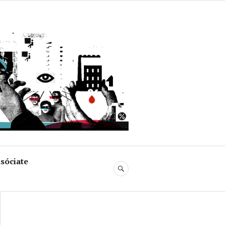
uja
sóciate
BUSCAR