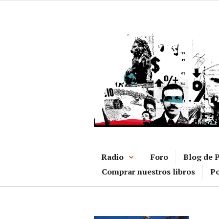
Ir
al
contenido
Radio
Foro
Blog de P
Comprar nuestros libros
Po