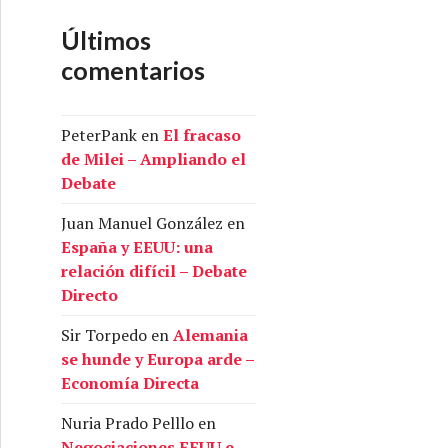
Últimos
comentarios
PeterPank
en
El fracaso
de Milei – Ampliando el
Debate
Juan Manuel González
en
España y EEUU: una
relación difícil – Debate
Directo
Sir Torpedo
en
Alemania
se hunde y Europa arde –
Economía Directa
Nuria Prado Pelllo
en
Negociaciones EEUU e