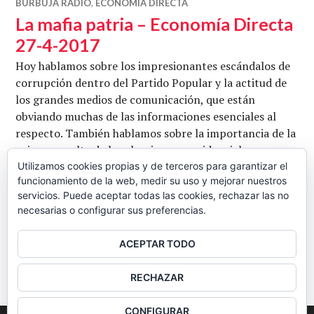
BURBUJA RADIO
,
ECONOMÍA DIRECTA
La mafia patria – Economía Directa
27-4-2017
Hoy hablamos sobre los impresionantes escándalos de
corrupción dentro del Partido Popular y la actitud de
los grandes medios de comunicación, que están
obviando muchas de las informaciones esenciales al
respecto. También hablamos sobre la importancia de la
primera vuelta de las elecciones presidenciales
francesas de cara al devenir de la Unión Europea en los
Utilizamos cookies propias y de terceros para garantizar el
funcionamiento de la web, medir su uso y mejorar nuestros
próximos años. Por último, hablamos sobre el
servicios. Puede aceptar todas las cookies, rechazar las no
La mafia pat
aniversario del bombardeo …
Seguir leyendo
necesarias o configurar sus preferencias.
CB
26 ABRIL, 2017
22 COMENTARIOS
ACEPTAR TODO
BARRA
RECHAZAR
LATERAL
CONFIGURAR