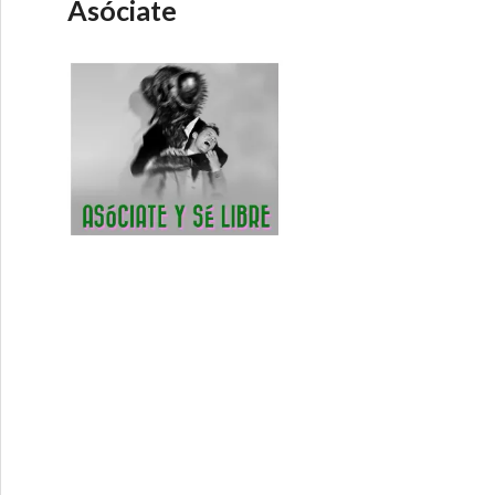
Asóciate
d – Economía Directa 19-3-2015