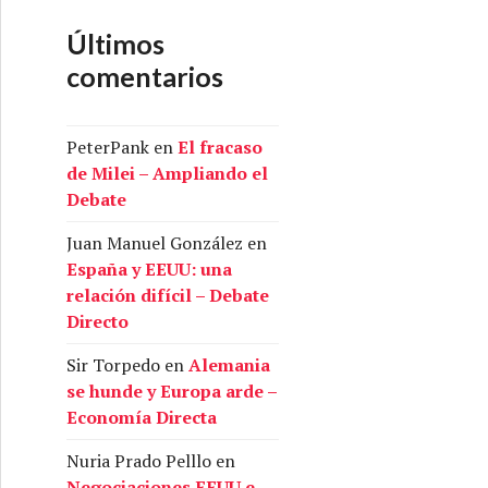
Últimos
comentarios
PeterPank
en
El fracaso
de Milei – Ampliando el
Debate
Juan Manuel González
en
España y EEUU: una
relación difícil – Debate
Directo
Sir Torpedo
en
Alemania
se hunde y Europa arde –
Economía Directa
Nuria Prado Pelllo
en
Negociaciones EEUU e