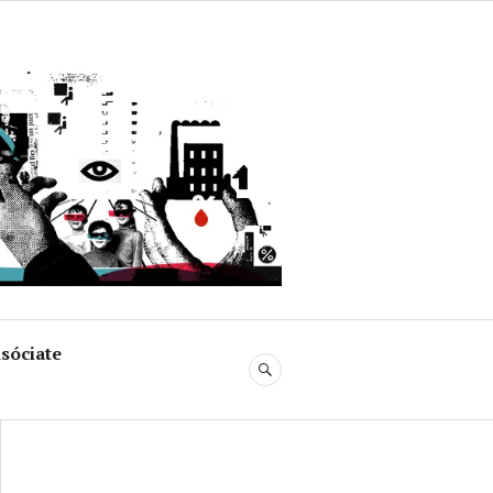
uja
sóciate
BUSCAR