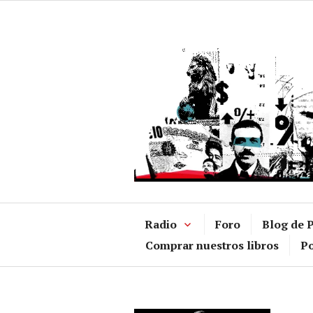
Ir
al
contenido
Radio
Foro
Blog de P
Comprar nuestros libros
Po